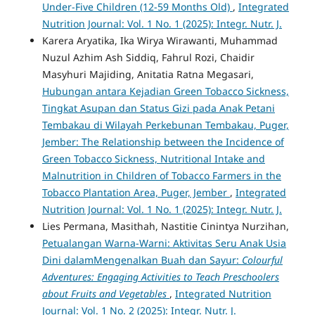
Under-Five Children (12-59 Months Old)
,
Integrated
Nutrition Journal: Vol. 1 No. 1 (2025): Integr. Nutr. J.
Karera Aryatika, Ika Wirya Wirawanti, Muhammad
Nuzul Azhim Ash Siddiq, Fahrul Rozi, Chaidir
Masyhuri Majiding, Anitatia Ratna Megasari,
Hubungan antara Kejadian Green Tobacco Sickness,
Tingkat Asupan dan Status Gizi pada Anak Petani
Tembakau di Wilayah Perkebunan Tembakau, Puger,
Jember: The Relationship between the Incidence of
Green Tobacco Sickness, Nutritional Intake and
Malnutrition in Children of Tobacco Farmers in the
Tobacco Plantation Area, Puger, Jember
,
Integrated
Nutrition Journal: Vol. 1 No. 1 (2025): Integr. Nutr. J.
Lies Permana, Masithah, Nastitie Cinintya Nurzihan,
Petualangan Warna-Warni: Aktivitas Seru Anak Usia
Dini dalamMengenalkan Buah dan Sayur:
Colourful
Adventures: Engaging Activities to Teach Preschoolers
about Fruits and Vegetables
,
Integrated Nutrition
Journal: Vol. 1 No. 2 (2025): Integr. Nutr. J.