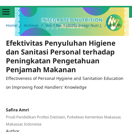
Home
/
Archives
/
Vol. 1 No. 1 (2025): Integr. Nutr. J.
/
Articles
Efektivitas Penyuluhan Higiene
dan Sanitasi Personal terhadap
Peningkatan Pengetahuan
Penjamah Makanan
Effectiveness of Personal Hygiene and Sanitation Education
on Improving Food Handlers' Knowledge
Safira Amri
Prodi Pendidikan Profesi Dietisien, Poltekkes Kemenkes Makassar,
Makassar, Indonesia
Author