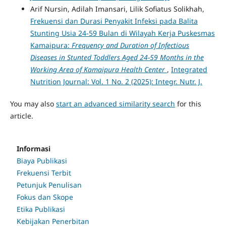
Arif Nursin, Adilah Imansari, Lilik Sofiatus Solikhah,
Frekuensi dan Durasi Penyakit Infeksi pada Balita
Stunting Usia 24-59 Bulan di Wilayah Kerja Puskesmas
Kamaipura:
Frequency and Duration of Infectious
Diseases in Stunted Toddlers Aged 24-59 Months in the
Working Area of Kamaipura Health Center
,
Integrated
Nutrition Journal: Vol. 1 No. 2 (2025): Integr. Nutr. J.
You may also
start an advanced similarity search
for this
article.
Informasi
Biaya Publikasi
Frekuensi Terbit
Petunjuk Penulisan
Fokus dan Skope
Etika Publikasi
Kebijakan Penerbitan