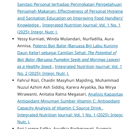
Sanitasi Personal terhadap Peningkatan Pengetahuan
Penjamah Makanan: Effectiveness of Personal Hygiene
and Sanitation Education on Improving Food Handlers'
Knowledge
,
Integrated Nutrition Journal: Vol. 1 No. 1
(2025): Integr. Nutr. J.
Yessy Kurniati, Winda Wulandari, Nurfadilla, Aura
Annisa,
Potensi Baji Balor (Baruasa Biji Labu Kuning
Daun Kelor) sebagai Camilan Sehat:
The Potential of
Baji Balor (Baruasa Pumpkin Seeds and Moringa Leaves)
as a Healthy Snack
,
Integrated Nutrition Journal: Vol. 1
No. 2 (2025): Integr. Nutr. J.
Fahrul Rozi, Chaidir Masyhuri Majiding, Muhammad
Nuzul Azhim Ash Siddiq, Karera Aryatika, Ika Wirya
Wirawanti, Anitatia Ratna Megasari,
Analisis Kapasitas
Antioxidant Minuman Sumber Vitamin C: Antioxidant
Capacity Analysis of Vitamin C Source Drink
,
Integrated Nutrition Journal: Vol. 1 No. 1 (2025): Integr.
Nutr. J.
Erri Larene Safika, Ayudhia Rachmawati, Syamsir