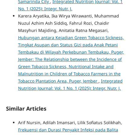
Samarinda City
,
Integrated Nutrition Journal: Vol. 1
No. 1 (2025): Integr. Nutr. J.
Karera Aryatika, Ika Wirya Wirawanti, Muhammad
Nuzul Azhim Ash Siddiq, Fahrul Rozi, Chaidir
Masyhuri Majiding, Anitatia Ratna Megasari,
Hubungan antara Kejadian Green Tobacco Sickness,
Tingkat Asupan dan Status Gizi pada Anak Petani
Tembakau di Wilayah Perkebunan Tembakau, Puger,
Jember: The Relationship between the Incidence of
Green Tobacco Sickness, Nutritional Intake and
Malnutrition in Children of Tobacco Farmers in the
Tobacco Plantation Area, Puger, Jember
,
Integrated
Nutrition Journal: Vol. 1 No. 1 (2025): Integr. Nutr. J.
Similar Articles
Arif Nursin, Adilah Imansari, Lilik Sofiatus Solikhah,
Frekuensi dan Durasi Penyakit Infeksi pada Balita