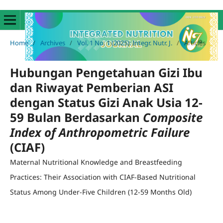
Home
/
Archives
/
Vol. 1 No. 1 (2025): Integr. Nutr. J.
/
Articles
Hubungan Pengetahuan Gizi Ibu
dan Riwayat Pemberian ASI
dengan Status Gizi Anak Usia 12-
59 Bulan Berdasarkan
Composite
Index of Anthropometric Failure
(CIAF)
Maternal Nutritional Knowledge and Breastfeeding
Practices: Their Association with CIAF-Based Nutritional
Status Among Under-Five Children (12-59 Months Old)