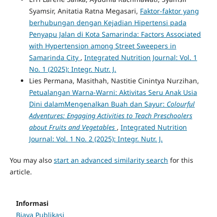
Syamsir, Anitatia Ratna Megasari,
Faktor-faktor yang
berhubungan dengan Kejadian Hipertensi pada
Penyapu Jalan di Kota Samarinda: Factors Associated
with Hypertension among Street Sweepers in
Samarinda City
,
Integrated Nutrition Journal: Vol. 1
No. 1 (2025): Integr. Nutr. J.
Lies Permana, Masithah, Nastitie Cinintya Nurzihan,
Petualangan Warna-Warni: Aktivitas Seru Anak Usia
Dini dalamMengenalkan Buah dan Sayur:
Colourful
Adventures: Engaging Activities to Teach Preschoolers
about Fruits and Vegetables
,
Integrated Nutrition
Journal: Vol. 1 No. 2 (2025): Integr. Nutr. J.
You may also
start an advanced similarity search
for this
article.
Informasi
Biaya Publikasi