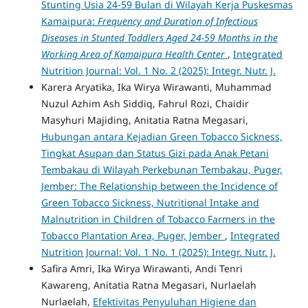
Stunting Usia 24-59 Bulan di Wilayah Kerja Puskesmas
Kamaipura:
Frequency and Duration of Infectious
Diseases in Stunted Toddlers Aged 24-59 Months in the
Working Area of Kamaipura Health Center
,
Integrated
Nutrition Journal: Vol. 1 No. 2 (2025): Integr. Nutr. J.
Karera Aryatika, Ika Wirya Wirawanti, Muhammad
Nuzul Azhim Ash Siddiq, Fahrul Rozi, Chaidir
Masyhuri Majiding, Anitatia Ratna Megasari,
Hubungan antara Kejadian Green Tobacco Sickness,
Tingkat Asupan dan Status Gizi pada Anak Petani
Tembakau di Wilayah Perkebunan Tembakau, Puger,
Jember: The Relationship between the Incidence of
Green Tobacco Sickness, Nutritional Intake and
Malnutrition in Children of Tobacco Farmers in the
Tobacco Plantation Area, Puger, Jember
,
Integrated
Nutrition Journal: Vol. 1 No. 1 (2025): Integr. Nutr. J.
Safira Amri, Ika Wirya Wirawanti, Andi Tenri
Kawareng, Anitatia Ratna Megasari, Nurlaelah
Nurlaelah,
Efektivitas Penyuluhan Higiene dan