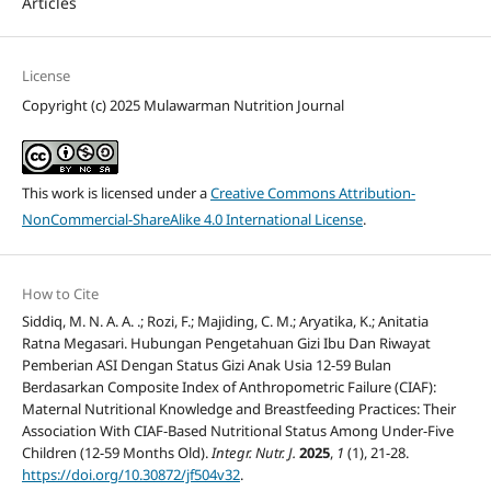
Articles
License
Copyright (c) 2025 Mulawarman Nutrition Journal
This work is licensed under a
Creative Commons Attribution-
NonCommercial-ShareAlike 4.0 International License
.
How to Cite
Siddiq, M. N. A. A. .; Rozi, F.; Majiding, C. M.; Aryatika, K.; Anitatia
Ratna Megasari. Hubungan Pengetahuan Gizi Ibu Dan Riwayat
Pemberian ASI Dengan Status Gizi Anak Usia 12-59 Bulan
Berdasarkan Composite Index of Anthropometric Failure (CIAF):
Maternal Nutritional Knowledge and Breastfeeding Practices: Their
Association With CIAF-Based Nutritional Status Among Under-Five
Children (12-59 Months Old).
Integr. Nutr. J.
2025
,
1
(1), 21-28.
https://doi.org/10.30872/jf504v32
.