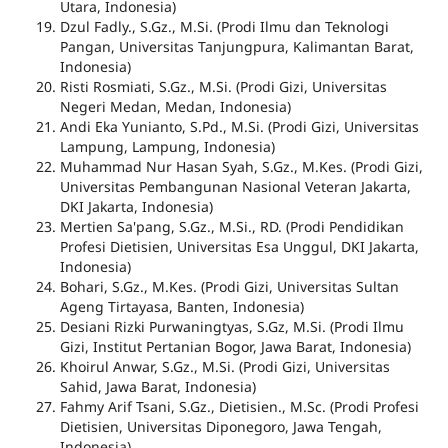
Utara, Indonesia)
Dzul Fadly., S.Gz., M.Si. (Prodi Ilmu dan Teknologi
Pangan, Universitas Tanjungpura, Kalimantan Barat,
Indonesia)
Risti Rosmiati, S.Gz., M.Si. (Prodi Gizi, Universitas
Negeri Medan, Medan, Indonesia)
Andi Eka Yunianto, S.Pd., M.Si. (Prodi Gizi, Universitas
Lampung, Lampung, Indonesia)
Muhammad Nur Hasan Syah, S.Gz., M.Kes. (Prodi Gizi,
Universitas Pembangunan Nasional Veteran Jakarta,
DKI Jakarta, Indonesia)
Mertien Sa'pang, S.Gz., M.Si., RD. (Prodi Pendidikan
Profesi Dietisien, Universitas Esa Unggul, DKI Jakarta,
Indonesia)
Bohari, S.Gz., M.Kes. (Prodi Gizi, Universitas Sultan
Ageng Tirtayasa, Banten, Indonesia)
Desiani Rizki Purwaningtyas, S.Gz, M.Si. (Prodi Ilmu
Gizi, Institut Pertanian Bogor, Jawa Barat, Indonesia)
Khoirul Anwar, S.Gz., M.Si. (Prodi Gizi, Universitas
Sahid, Jawa Barat, Indonesia)
Fahmy Arif Tsani, S.Gz., Dietisien., M.Sc. (Prodi Profesi
Dietisien, Universitas Diponegoro, Jawa Tengah,
Indonesia)