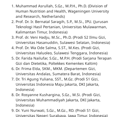
Muhammad Asrullah, S.Gz., M.P.H., Ph.D. (Division of
Human Nutrition and Health, Wageningen University
and Research, Netherlands)
Prof. Dr. Ir. Bernatal Saragih, S.P., M.Si., IPU. (Jurusan
Teknologi Hasil Pertanian, Universitas Mulawarman,
Kalimantan Timur, Indonesia)
Prof. dr. Veni Hadju, M.Sc., Ph.D. (Prodi S2 Ilmu Gizi,
Universitas Hasanuddin, Sulawesi Selatan, Indonesia)
Prof. Dr. Wa Ode Salma, S.ST., M.Kes. (Prodi Gizi,
Universitas Haluoleo, Sulawesi Tenggara, Indonesia)
Dr. Farida Nailufar, S.Gz., M.P.H. (Prodi Sarjana Terapan
Gizi dan Dietetika, Poltekkes Kemenkes Kaltim)
Dr. Frima Elda, SKM., MKM. (Departemen Gizi,
Universitas Andalas, Sumatera Barat, Indonesia)
Dr. Tri Agung Yuliana, SST., M.Gz. (Prodi S1 Gizi,
Universitas Indonesia Maju Jakarta, DKI Jakarta,
Indonesia)
Dr. Rosyanne Kushargina, S.Gz., M.Si. (Prodi Gizi,
Universitas Muhammadiyah Jakarta, DKI Jakarta,
Indonesia)
Dr. Yuni Nurwati, S.Gz., M.Gz., RD. (Prodi S1 Gizi,
Universitas Negeri Surabaya, Jawa Timur, Indonesia)