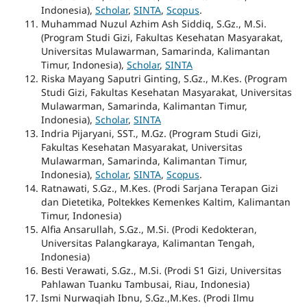
Indonesia),
Scholar
,
SINTA
,
Scopus
.
Muhammad Nuzul Azhim Ash Siddiq, S.Gz., M.Si.
(Program Studi Gizi, Fakultas Kesehatan Masyarakat,
Universitas Mulawarman, Samarinda, Kalimantan
Timur, Indonesia),
Scholar
,
SINTA
Riska Mayang Saputri Ginting, S.Gz., M.Kes. (Program
Studi Gizi, Fakultas Kesehatan Masyarakat, Universitas
Mulawarman, Samarinda, Kalimantan Timur,
Indonesia),
Scholar
,
SINTA
Indria Pijaryani, SST., M.Gz. (Program Studi Gizi,
Fakultas Kesehatan Masyarakat, Universitas
Mulawarman, Samarinda, Kalimantan Timur,
Indonesia),
Scholar
,
SINTA
,
Scopus
.
Ratnawati, S.Gz., M.Kes.
(Prodi Sarjana Terapan Gizi
dan Dietetika, Poltekkes Kemenkes Kaltim, Kalimantan
Timur, Indonesia)
Alfia Ansarullah, S.Gz., M.Si.
(Prodi Kedokteran,
Universitas Palangkaraya, Kalimantan Tengah,
Indonesia)
Besti Verawati, S.Gz., M.Si.
(Prodi S1 Gizi, Universitas
Pahlawan Tuanku Tambusai, Riau, Indonesia)
Ismi Nurwaqiah Ibnu, S.Gz.,M.Kes.
(Prodi Ilmu