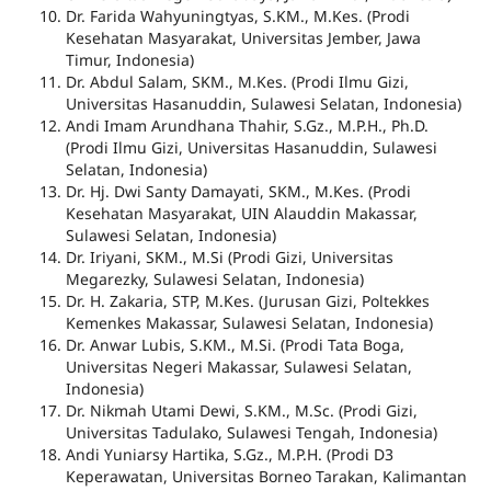
Dr. Farida Wahyuningtyas, S.KM., M.Kes. (Prodi
Kesehatan Masyarakat, Universitas Jember, Jawa
Timur, Indonesia)
Dr. Abdul Salam, SKM., M.Kes. (Prodi Ilmu Gizi,
Universitas Hasanuddin, Sulawesi Selatan, Indonesia)
Andi Imam Arundhana Thahir, S.Gz., M.P.H., Ph.D.
(Prodi Ilmu Gizi, Universitas Hasanuddin, Sulawesi
Selatan, Indonesia)
Dr. Hj. Dwi Santy Damayati, SKM., M.Kes. (Prodi
Kesehatan Masyarakat, UIN Alauddin Makassar,
Sulawesi Selatan, Indonesia)
Dr. Iriyani, SKM., M.Si (Prodi Gizi, Universitas
Megarezky, Sulawesi Selatan, Indonesia)
Dr. H. Zakaria, STP, M.Kes. (Jurusan Gizi, Poltekkes
Kemenkes Makassar, Sulawesi Selatan, Indonesia)
Dr. Anwar Lubis, S.KM., M.Si. (Prodi Tata Boga,
Universitas Negeri Makassar, Sulawesi Selatan,
Indonesia)
Dr. Nikmah Utami Dewi, S.KM., M.Sc. (Prodi Gizi,
Universitas Tadulako, Sulawesi Tengah, Indonesia)
Andi Yuniarsy Hartika, S.Gz., M.P.H. (Prodi D3
Keperawatan, Universitas Borneo Tarakan, Kalimantan