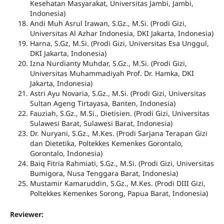
Kesehatan Masyarakat, Universitas Jambi, Jambi,
Indonesia)
Andi Muh Asrul Irawan, S.Gz., M.Si.
(Prodi Gizi,
Universitas Al Azhar Indonesia, DKI Jakarta, Indonesia)
Harna, S.Gz, M.Si.
(Prodi Gizi,
Universitas Esa Unggul,
DKI Jakarta, Indonesia)
Izna Nurdianty Muhdar, S.Gz., M.Si.
(Prodi Gizi,
Universitas Muhammadiyah Prof. Dr. Hamka, DKI
Jakarta, Indonesia)
Astri Ayu Novaria, S.Gz., M.Si.
(Prodi Gizi, Universitas
Sultan Ageng Tirtayasa, Banten, Indonesia)
Fauziah, S.Gz., M.Si., Dietisien.
(Prodi Gizi, Universitas
Sulawesi Barat, Sulawesi Barat, Indonesia)
Dr. Nuryani, S.Gz., M.Kes.
(Prodi Sarjana Terapan Gizi
dan Dietetika, Poltekkes Kemenkes Gorontalo,
Gorontalo, Indonesia)
Baiq Fitria Rahmiati, S.Gz., M.Si.
(Prodi Gizi, Universitas
Bumigora, Nusa Tenggara Barat, Indonesia)
Mustamir Kamaruddin, S.Gz., M.Kes.
(Prodi DIII Gizi,
Poltekkes Kemenkes Sorong, Papua Barat, Indonesia)
Reviewer: