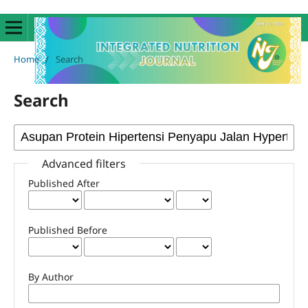
Home
/
Search
Search
Advanced filters
Published After
Published Before
By Author