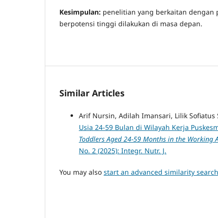
Kesimpulan:
penelitian yang berkaitan dengan p
berpotensi tinggi dilakukan di masa depan.
Similar Articles
Arif Nursin, Adilah Imansari, Lilik Sofiatus
Usia 24-59 Bulan di Wilayah Kerja Puske
Toddlers Aged 24-59 Months in the Working 
No. 2 (2025): Integr. Nutr. J.
You may also
start an advanced similarity searc