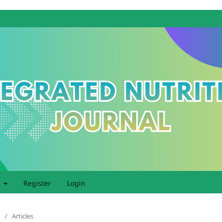
t
Register
Login
/
Articles