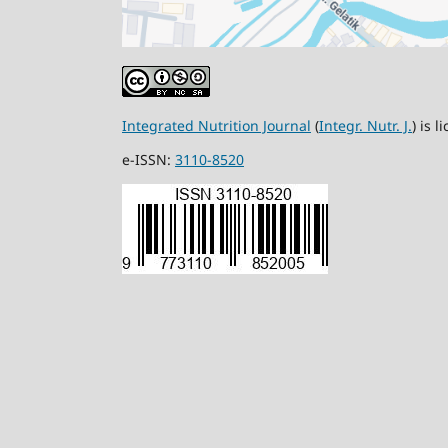
Integrated Nutrition Journal
(
Integr. Nutr. J.
) is 
e-ISSN:
3110-8520