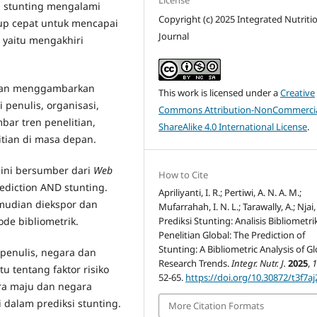
si stunting mengalami
Copyright (c) 2025 Integrated Nutriti
up cepat untuk mencapai
Journal
 yaitu mengakhiri
i dan menggambarkan
This work is licensed under a
Creative
i penulis, organisasi,
Commons Attribution-NonCommercia
bar tren penelitian,
ShareAlike 4.0 International License
.
itian di masa depan.
 ini bersumber dari
Web
How to Cite
ediction AND stunting.
Apriliyanti, I. R.; Pertiwi, A. N. A. M.;
emudian diekspor dan
Mufarrahah, I. N. L.; Tarawally, A.; Njai,
Prediksi Stunting: Analisis Bibliometri
ode bibliometrik.
Penelitian Global: The Prediction of
Stunting: A Bibliometric Analysis of G
 penulis, negara dan
Research Trends.
Integr. Nutr. J.
2025
,
tu tentang faktor risiko
52-65.
https://doi.org/10.30872/t3f7aj
ra maju dan negara
 dalam prediksi stunting.
More Citation Formats