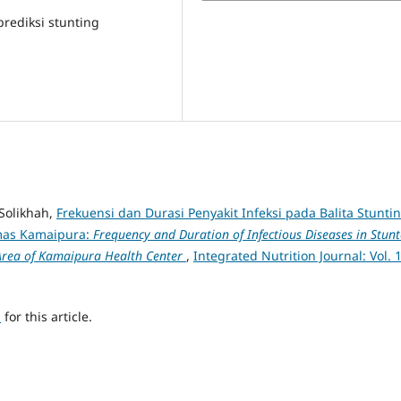
rediksi stunting
 Solikhah,
Frekuensi dan Durasi Penyakit Infeksi pada Balita Stunti
smas Kamaipura:
Frequency and Duration of Infectious Diseases in Stun
Area of Kamaipura Health Center
,
Integrated Nutrition Journal: Vol. 
h
for this article.