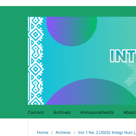
Current
Archives
Announcements
Abou
Home
/
Archives
/
Vol. 1 No. 2 (2025): Integr. Nutr. J.