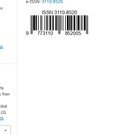
e-ISSN:
3110-8520
on
l-
 N.
k Tren
lobal
1
(2),
26
.